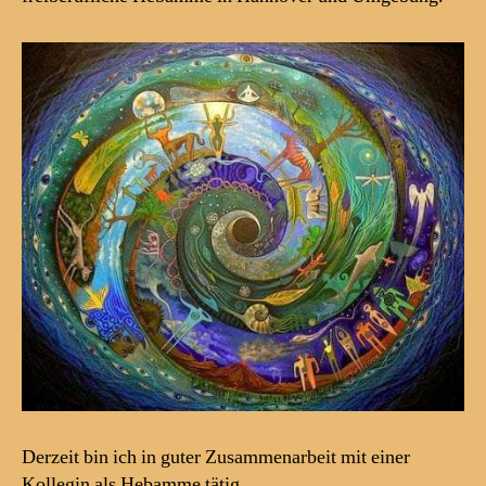
Umge
Derzeit bin ich in guter Zusammenarbeit mit einer
Kollegin als Hebamme tätig.