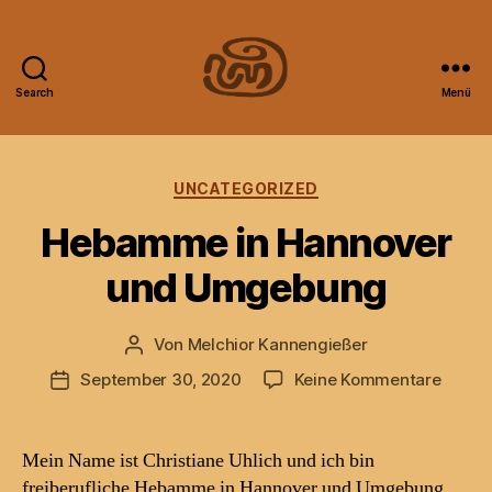
Search
Menü
nine
medicines
Kategorien
UNCATEGORIZED
Hebamme in Hannover
und Umgebung
Von
Melchior Kannengießer
Beitragsautor
zu
September 30, 2020
Keine Kommentare
Beitragsdatum
Heba
in
Hanno
Mein Name ist Christiane Uhlich und ich bin
und
freiberufliche Hebamme in Hannover und Umgebung.