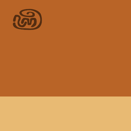
nine
medicines