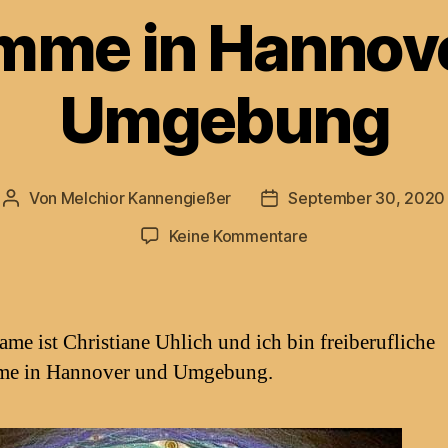
me in Hannov
Umgebung
Von
Melchior Kannengießer
September 30, 2020
Beitragsautor
Beitragsdatum
zu
Keine Kommentare
Hebamme
in
Hannover
und
me ist Christiane Uhlich und ich bin freiberufliche
Umgebung
e in Hannover und Umgebung.