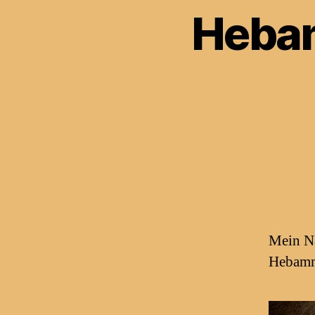
Hebam
Mein Na
Hebamm