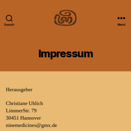
Search
Menü
nine
medicines
Impressum
Herausgeber
Christiane Uhlich
LimmerStr. 79
30451 Hannover
ninemedicines@gmx.de